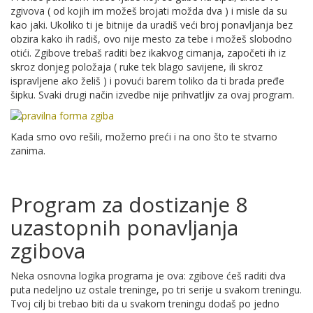
zgivova ( od kojih im možeš brojati možda dva ) i misle da su
kao jaki. Ukoliko ti je bitnije da uradiš veći broj ponavljanja bez
obzira kako ih radiš, ovo nije mesto za tebe i možeš slobodno
otići. Zgibove trebaš raditi bez ikakvog cimanja, započeti ih iz
skroz donjeg položaja ( ruke tek blago savijene, ili skroz
ispravljene ako želiš ) i povući barem toliko da ti brada pređe
šipku. Svaki drugi način izvedbe nije prihvatljiv za ovaj program.
Kada smo ovo rešili, možemo preći i na ono što te stvarno
zanima.
Program za dostizanje 8
uzastopnih ponavljanja
zgibova
Neka osnovna logika programa je ova: zgibove ćeš raditi dva
puta nedeljno uz ostale treninge, po tri serije u svakom treningu.
Tvoj cilj bi trebao biti da u svakom treningu dodaš po jedno