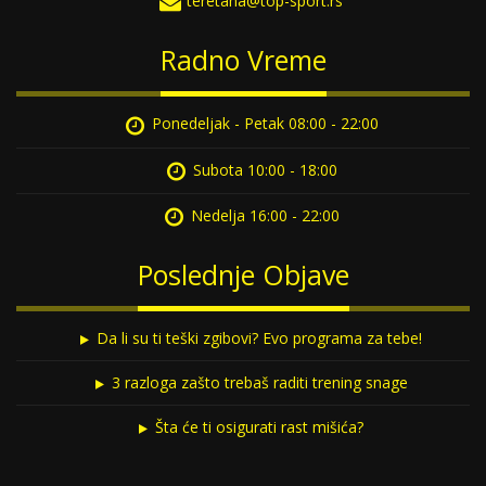
teretana@top-sport.rs
Radno Vreme
Ponedeljak - Petak
08:00 - 22:00
Subota
10:00 - 18:00
Nedelja
16:00 - 22:00
Poslednje Objave
Da li su ti teški zgibovi? Evo programa za tebe!
3 razloga zašto trebaš raditi trening snage
Šta će ti osigurati rast mišića?