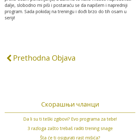
dalje, slobodno mi piši i postaraću se da napišem i napredniji
program. Sada pokidaj na treningu i dođi brzo do tih osam u
seriji!
Prethodna Objava
Скорашњи чланци
Da li su ti teški zgibovi? Evo programa za tebe!
3 razloga zašto trebaš raditi trening snage
Šta će ti osigurati rast mišića?