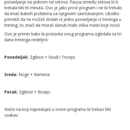
ponavljanje na jednom od setova. Pauza između setova bi ti
trebala biti tri minuta. Ovo je jako prost program i ne bi trebalo
da imaš ikakvih problema sa njegovim završavanjem. Ukoliko
primetiš da ne možeš dodati ni jedno ponavljanje iz treninga u
trening, to znači da moraš skinuti malo viška masti koje nosiš.
Ovo je primer kako bi postavka ovog programa izgledala sa tri
dana treninga nedeljno:
Ponedeljak:
Zgibovi + Grudi i Triceps
Sreda:
Noge + Ramena
Petak:
Zgibovi + Biceps
Način na koji napreduješ u ovom programu bi trebao biti
ovakav: