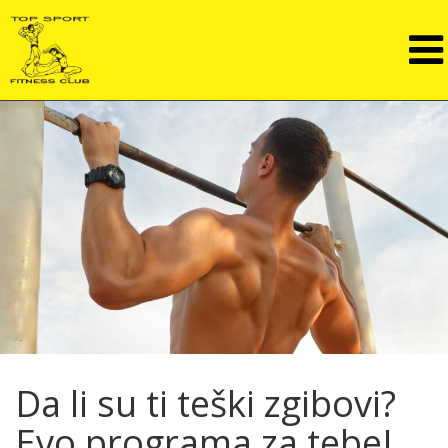
Naslovna
Cenovnik
Galerija
Kontakt
O Nama
Da li su ti teški zgibovi?
Evo programa za tebe!