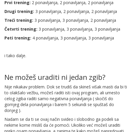
Prvi trening:
2 ponavljanja, 2 ponavljanja, 2 ponavljanja
Drugi trening:
3 ponavljanja, 2 ponavljanja, 2 ponavljanja
Treći trening:
3 ponavljanja, 3 ponavljanja, 2 ponavljanja
Četvrti trening:
3 ponavljanja, 3 ponavljanja, 3 ponavljanja
Peti trening:
4 ponavljanja, 3 ponavljanja, 3 ponavljanja
i tako dalje.
Ne možeš uraditi ni jedan zgib?
Nije nikakav problem. Dok se trudiš da skineš višak masti da bi ti
to olakšalo vežbu, možeš raditi isti ovaj program, ali umesto
celog zgiba raditi samo negativna ponavljanja ( skočiš do
gornjeg dela ponavljanja i barem 5 sekundi se spuštaš do
donjeg ).
Nadam se da ti se ovaj način svideo i slobodno ga podeli sa
nekime kome misliš da će pomoći. Ukoliko već možeš uraditi
preko osam ponavljanja, a zanima te kako možeš napredovati