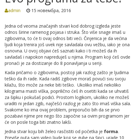
admin
15 новембра, 2016
Jedna od veoma značajnih stvari kod dobrog izgleda jeste
odnos širine ramenog pojasa i struka. Što više snage imaš u
zgibovima, to će ti ovaj odnos biti veći. Činjenica je da većina
ljudi koja trenira još uvek nije savladala ovu vežbu, iako je ona
osnovna. U ovoj objavi ćeš saznati kako i ti možeš da ih
savladaš i napokon napreduješ u njima. Program koji ćeš ovde
pronaći je za dostizanje do 8 ponavljanja u seriji.
Kada pričamo o zgibovima, postoji jak razlog zašto je ljudima
teško da ih rade. Kada radiš zgibove moraš povući svu svoju
kilažu, što može za neke biti teško. Ukoliko imaš nekoliko
kilograma masti viška, poprilično ćeš ih osetiti kada se uhvatiš
za šipku i pokušaš podići. Prostom logikom, ukoliko ne možeš
uraditi ni jedan zgib, najčešći razlog je zato što imaš viška sala.
Svakome ko ima ovaj problem, preporučio bih da se prvo
pozabavi njime pre nego što započne sa ovim programom jer
će on posle toga biti znatno lakši.
Jedna stvar koju bih želeo rasčistiti od početka je
forma
.
Previše puta sam video ljude koji se gube na šipci, urade 10